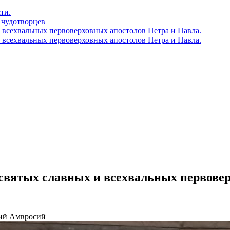
ти.
 чудотворцев
 всехвальных первоверховных апостолов Петра и Павла.
 всехвальных первоверховных апостолов Петра и Павла.
святых славных и всехвальных первовер
кий Амвросий