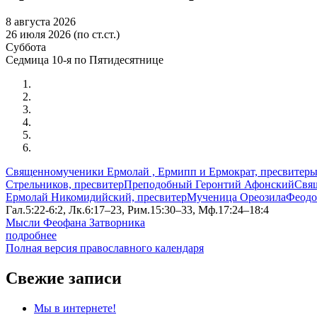
8 августа 2026
26 июля 2026 (по ст.ст.)
Суббота
Седмица 10-я по Пятидесятнице
Священномученики Ермолай , Ермипп и Ермократ, пресвитер
Стрельников, пресвитер
Преподобный Геронтий Афонский
Свя
Ермолай Никомидийский, пресвитер
Мученица Ореозила
Феодо
Гал.5:22-6:2, Лк.6:17–23, Рим.15:30–33, Мф.17:24–18:4
Мысли Феофана Затворника
подробнее
Полная версия православного календаря
Свежие записи
Мы в интернете!