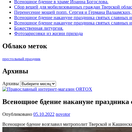
Всенощное бдение в храме Иоанна Богослова.
Сбор вещей для мобилизованных граждан Тверской облас
Перенесение мощей попп. Сергия и Германа Валаамских,
Всенощное бдение накануне праздника святых славных и
Всенощное бдение накануне праздника святых славных и
Божественная литургия.
Фотозарисовки из жизни прихода
Облако меток
престольный праздник
Архивы
Архивы
Всенощное бдение накануне праздника 
Опубликовано
05.10.2022
novotor
Всенощное бдение возглавил митрополит Тверской и Кашинс