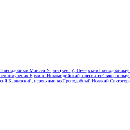
ы
Преподобный Моисей Угрин (венгр), Печерский
Преподобномуч
щенномученик Ермипп Никомидийский, пресвитер
Священномуч
сий Кавказский, иеросхимонах
Преподобный Исаакий Святогор