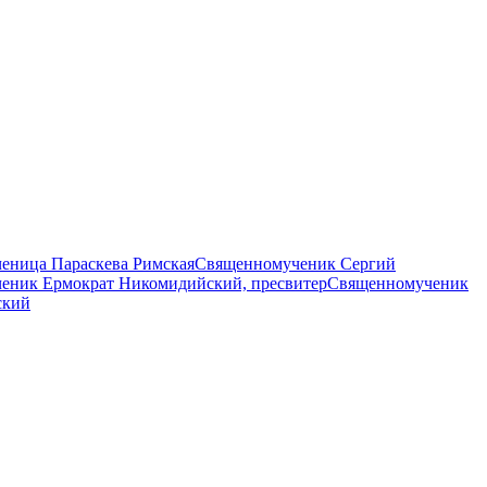
еница Параскева Римская
Священномученик Сергий
еник Ермократ Никомидийский, пресвитер
Священномученик
ский